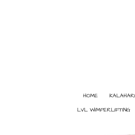
Ga
direct
naar
de
hoofdinhoud
HOME
KALAHARI
LVL WIMPERLIFTING