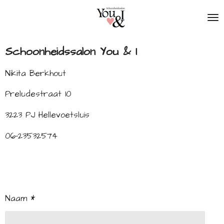
Ga
direct
naar
de
Schoonheidssalon You & I
hoofdinhoud
Nikita Berkhout
Preludestraat 10
3223 PJ Hellevoetsluis
06-23532574
Naam *